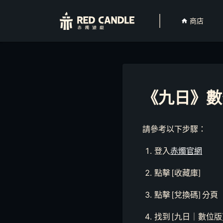
商店
《九日》數
請參考以下步驟：
登入
赤燭官網
點擊 [收藏庫]
點擊 [兌換碼] 分頁
找到 [九日｜數位版