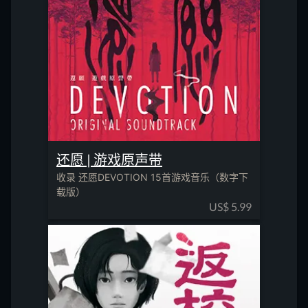
还愿 | 游戏原声带
收录 还愿DEVOTION 15首游戏音乐（数字下
载版）
US$
5.99